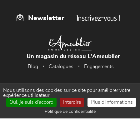
Inscrivez-vous !
Newsletter
Un magasin du réseau L'Ameublier
Blog
Catalogues
Engagements
Nous utilisons des cookies sur ce site pour améliorer votre
Accueil
Mentions Légales
expérience utilisateur.
Oui, je suis d'accord
Interdire
Plus d'informations
Politique de confidentialité
Gestion des cookies
Politique de confidentialité
Contact
Réalisé par WEB Enseignes