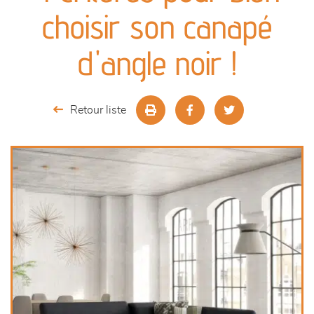
canapés et fauteuils
choisir son canapé
séjours
d'angle noir !
meubles de complément
Retour liste
chambres et dressing
literie
décoration