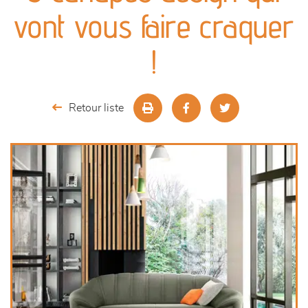
canapés et fauteuils
vont vous faire craquer
séjours
!
meubles de complément
Retour liste
chambres et dressing
literie
décoration