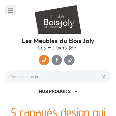
Panneau de gestion des cookies
lose
nu
Les Meubles du Bois Joly
Les Herbiers (85)
NOS PRODUITS
5 canapés design qui