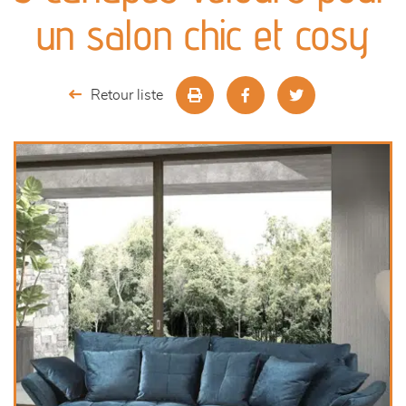
canapés et fauteuils
un salon chic et cosy
séjours
Retour liste
meubles de complément
chambres et dressing
literie
décoration