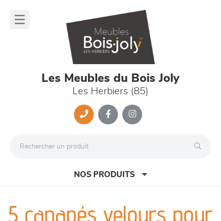
Panneau de gestion des cookies
lose
nu
Les Meubles du Bois Joly
Les Herbiers (85)
NOS PRODUITS
5 canapés velours pour