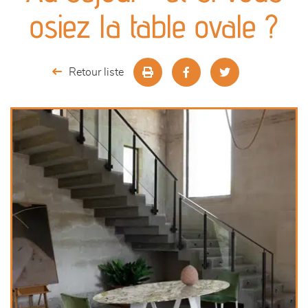
canapés et fauteuils
osiez la table ovale ?
séjours
Retour liste
meubles de complément
chambres et dressing
literie
décoration