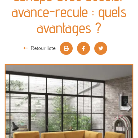
canapés et fauteuils
avance-recule : quels
séjours
avantages ?
meubles de complément
Retour liste
chambres et dressing
literie
décoration