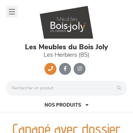
Panneau de gestion des cookies
lose
nu
Les Meubles du Bois Joly
Les Herbiers (85)
NOS PRODUITS
Canapé avec dossier