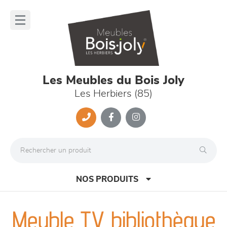
Panneau de gestion des cookies
lose
nu
Les Meubles du Bois Joly
Les Herbiers (85)
NOS PRODUITS
Meuble TV bibliothèque