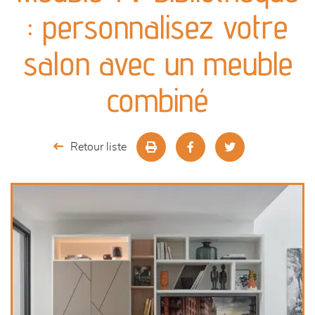
canapés et fauteuils
: personnalisez votre
séjours
salon avec un meuble
meubles de complément
combiné
chambres et dressing
Retour liste
literie
décoration