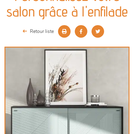
canapés et fauteuils
salon grâce à l'enfilade
séjours
Retour liste
meubles de complément
chambres et dressing
literie
décoration