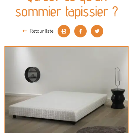
canapés et fauteuils
sommier tapissier ?
séjours
Retour liste
meubles de complément
chambres et dressing
literie
décoration