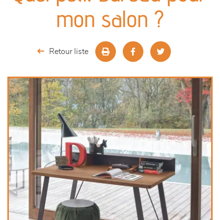
canapés et fauteuils
mon salon ?
séjours
Retour liste
meubles de complément
chambres et dressing
literie
décoration