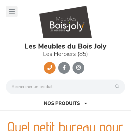
Panneau de gestion des cookies
lose
nu
Les Meubles du Bois Joly
Les Herbiers (85)
NOS PRODUITS
Quel petit bureau pour