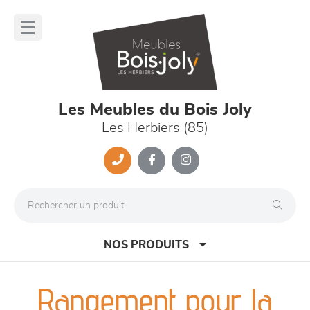
Panneau de gestion des cookies
lose
nu
Les Meubles du Bois Joly
Les Herbiers (85)
NOS PRODUITS
Rangement pour la