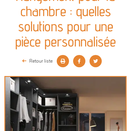
canapés et fauteuils
chambre : quelles
séjours
solutions pour une
meubles de complément
pièce personnalisée
chambres et dressing
Retour liste
literie
décoration