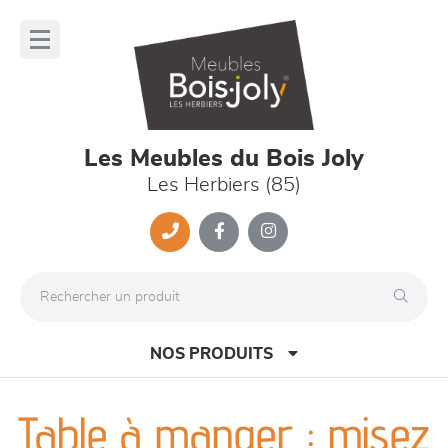
Panneau de gestion des cookies
lose
nu
Les Meubles du Bois Joly
Les Herbiers (85)
NOS PRODUITS
Table à manger : misez