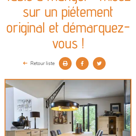
canapés et fauteuils
sur un piétement
séjours
original et démarquez-
meubles de complément
vous !
chambres et dressing
Retour liste
literie
décoration