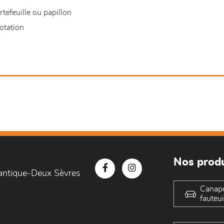
tefeuille ou papillon
otation
Nos produ
lantique-Deux Sèvres
Canap
fauteui