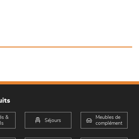
its
és &
Meubles de
Séjours
ls
complément