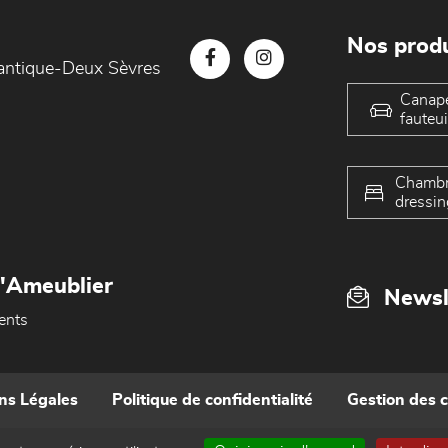
Nos produ
lantique-Deux Sèvres
Canap
fauteui
Chambr
dressin
L'Ameublier
Newsl
ents
ns Légales
Politique de confidentialité
Gestion des 