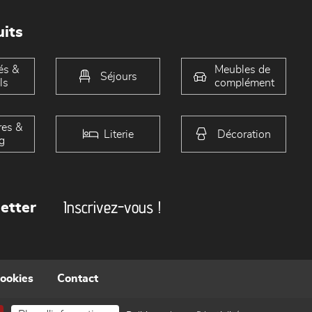
its
és &
Meubles de
Séjours
ls
complément
es &
Literie
Décoration
g
Inscrivez-vous !
etter
cookies
Contact