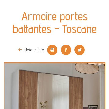
canapés et fauteuils
Armoire portes
séjours
battantes - Toscane
meubles de complément
chambres et dressing
Retour liste
literie
décoration