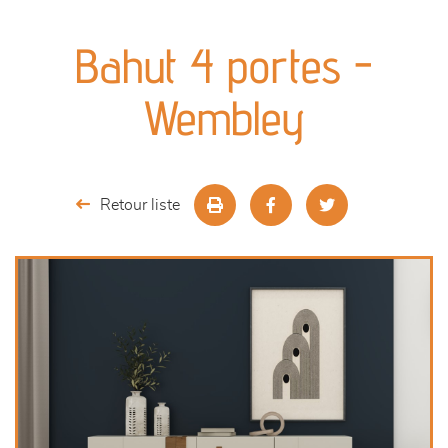
canapés et fauteuils
Bahut 4 portes -
séjours
Wembley
meubles de complément
chambres et dressing
Retour liste
literie
décoration