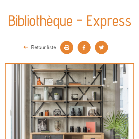
canapés et fauteuils
Bibliothèque - Express
séjours
meubles de complément
Retour liste
chambres et dressing
literie
décoration