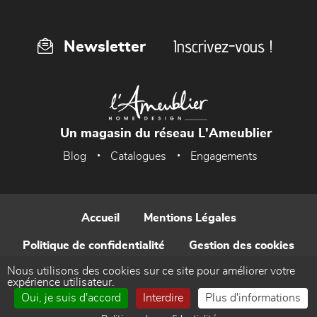
Inscrivez-vous !
Newsletter
Un magasin du réseau L'Ameublier
Blog
Catalogues
Engagements
Accueil
Mentions Légales
Politique de confidentialité
Gestion des cookies
Nous utilisons des cookies sur ce site pour améliorer votre
Contact
expérience utilisateur.
Oui, je suis d'accord
Interdire
Plus d'informations
Réalisé par WEB Enseignes