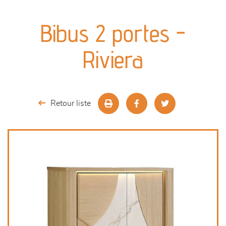
canapés et fauteuils
Bibus 2 portes -
séjours
Riviera
meubles de complément
chambres et dressing
Retour liste
literie
décoration