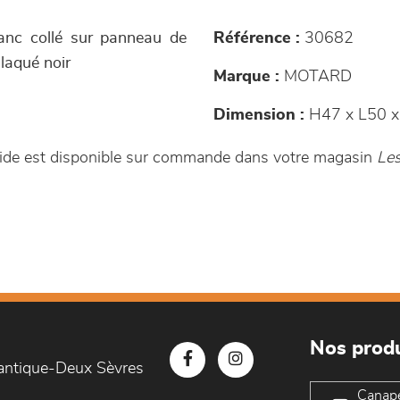
lanc collé sur panneau de
Référence :
30682
laqué noir
Marque :
MOTARD
Dimension :
H47 x L50 x
ide est disponible sur commande dans votre magasin
Les
Nos produ
lantique-Deux Sèvres
Canap