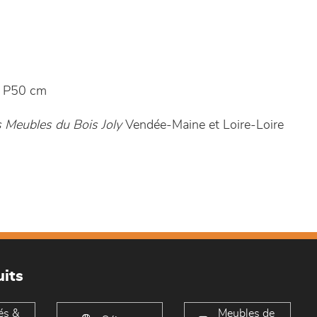
 P50 cm
 Meubles du Bois Joly
Vendée-Maine et Loire-Loire
its
és &
Meubles de