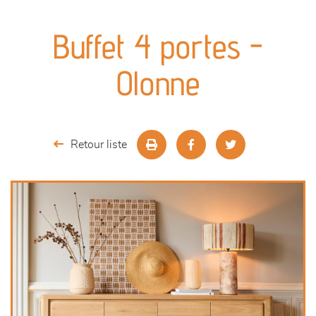
canapés et fauteuils
Buffet 4 portes -
séjours
Olonne
meubles de complément
chambres et dressing
Retour liste
literie
décoration