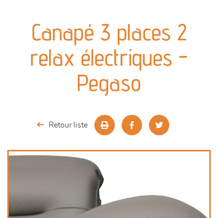
canapés et fauteuils
Canapé 3 places 2
séjours
relax électriques -
meubles de complément
Pegaso
chambres et dressing
literie
Retour liste
décoration