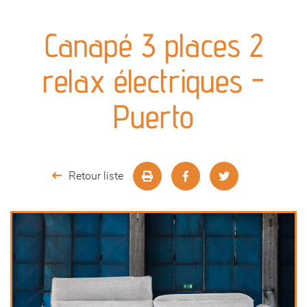
canapés et fauteuils
Canapé 3 places 2
séjours
relax électriques -
meubles de complément
Puerto
chambres et dressing
literie
Retour liste
décoration