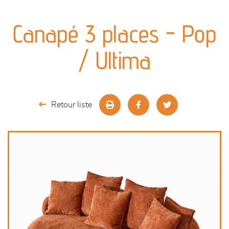
canapés et fauteuils
Canapé 3 places - Pop
séjours
/ Ultima
meubles de complément
chambres et dressing
Retour liste
literie
décoration