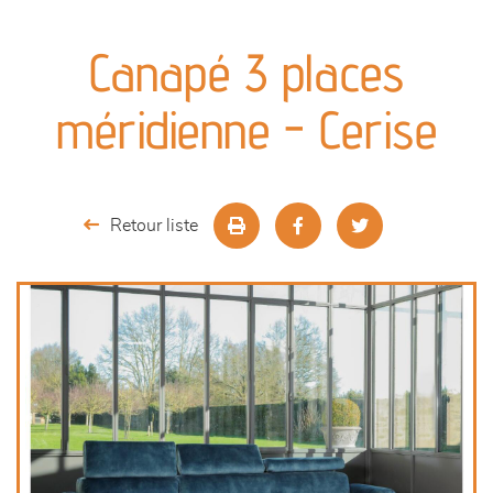
canapés et fauteuils
Canapé 3 places
séjours
méridienne - Cerise
meubles de complément
chambres et dressing
Retour liste
literie
décoration