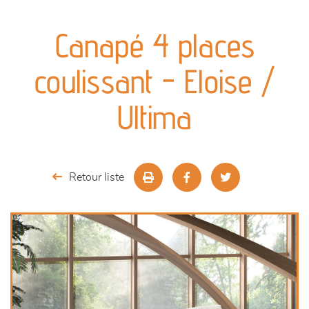
canapés et fauteuils
Canapé 4 places
séjours
coulissant - Eloise /
meubles de complément
Ultima
chambres et dressing
literie
Retour liste
décoration