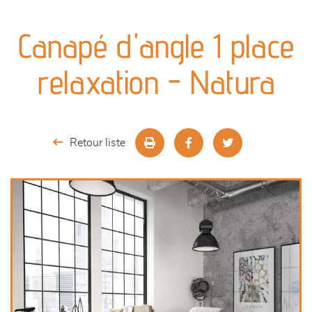
canapés et fauteuils
Canapé d'angle 1 place
séjours
relaxation - Natura
meubles de complément
chambres et dressing
Retour liste
literie
décoration