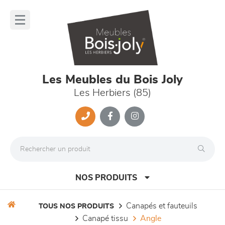
Panneau de gestion des cookies
lose
nu
Les Meubles du Bois Joly
Les Herbiers (85)
NOS PRODUITS
canapés et fauteuils
TOUS NOS PRODUITS
canapé tissu
angle