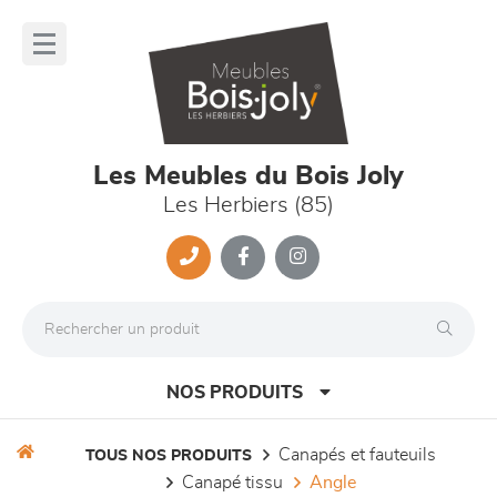
Panneau de gestion des cookies
lose
nu
Les Meubles du Bois Joly
Les Herbiers (85)
NOS PRODUITS
canapés et fauteuils
TOUS NOS PRODUITS
canapé tissu
angle