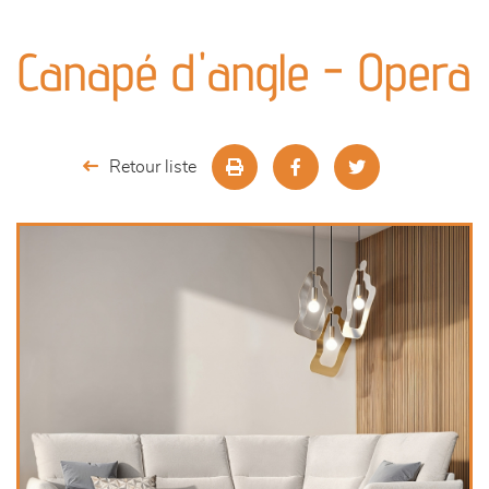
canapés et fauteuils
Canapé d'angle - Opera
séjours
meubles de complément
Retour liste
chambres et dressing
literie
décoration