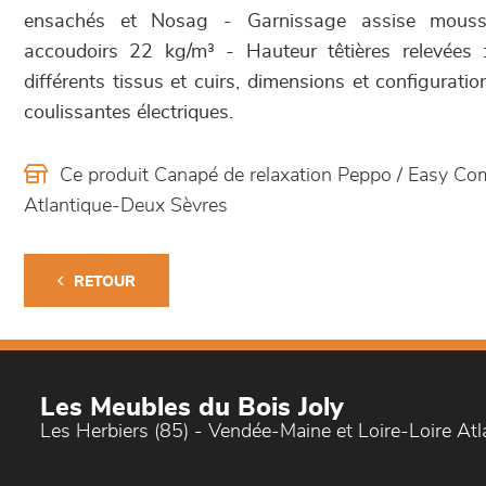
ensachés et Nosag - Garnissage assise mouss
accoudoirs 22 kg/m³ - Hauteur têtières relevées
différents tissus et cuirs, dimensions et configurati
coulissantes électriques.
Ce produit Canapé de relaxation Peppo / Easy Co
Atlantique-Deux Sèvres
RETOUR
Les Meubles du Bois Joly
Les Herbiers (85) - Vendée-Maine et Loire-Loire At