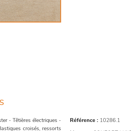
s
er - Têtières électriques -
Référence :
10286.1
astiques croisés, ressorts