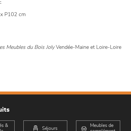
E
 x P102 cm
es Meubles du Bois Joly
Vendée-Maine et Loire-Loire
its
és &
Meubles de
Séjours
ls
complément