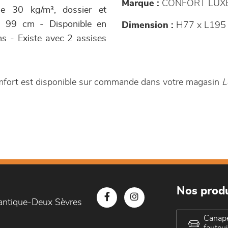
Marque :
CONFORT LUX
e 30 kg/m³, dossier et
 : 99 cm - Disponible en
Dimension :
H77 x L195
ons - Existe avec 2 assises
mfort est disponible sur commande dans votre magasin
L
Nos produ
lantique-Deux Sèvres
Canap
fauteui