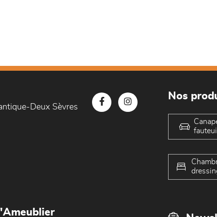
Nos produ
lantique-Deux Sèvres
Canap
fauteui
Chambr
dressin
L'Ameublier