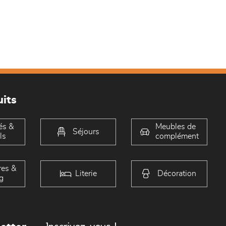
its
és &
Meubles de
Séjours
ls
complément
es &
Literie
Décoration
g