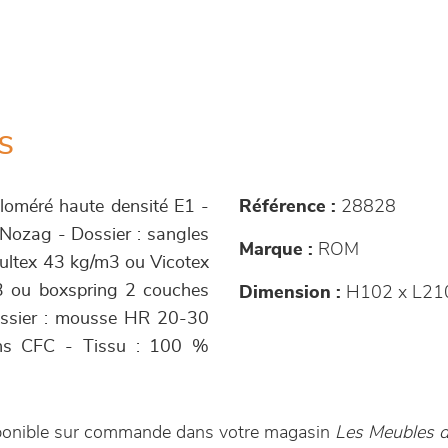
s
ggloméré haute densité E1 -
Référence :
28828
 Nozag - Dossier : sangles
Marque :
ROM
Bultex 43 kg/m3 ou Vicotex
3 ou boxspring 2 couches
Dimension :
H102 x L21
ossier : mousse HR 20-30
ans CFC - Tissu : 100 %
isponible sur commande dans votre magasin
Les Meubles d