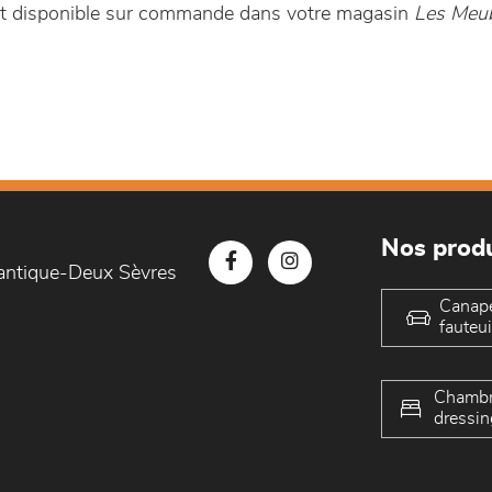
est disponible sur commande dans votre magasin
Les Meub
Nos produ
lantique-Deux Sèvres
Canap
fauteui
Chambr
dressin