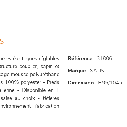
s
ières électriques réglables
Référence :
31806
ructure peuplier, sapin et
Marque :
SATIS
issage mousse polyuréthane
ues 100% polyester - Pieds
Dimension :
H95/104 x L
alienne - Disponible en L
sise au choix - têtières
environnement : fabrication