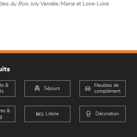
les du Bois Joly
Vendée-Maine et Loire-Loire
its
és &
Meubles de
Séjours
ls
complément
es &
Literie
Décoration
g