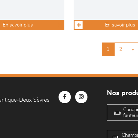
En savoir plus
En savoir plus
1
2
»
Nos produ
lantique-Deux Sèvres
Canap
fauteui
Chambr