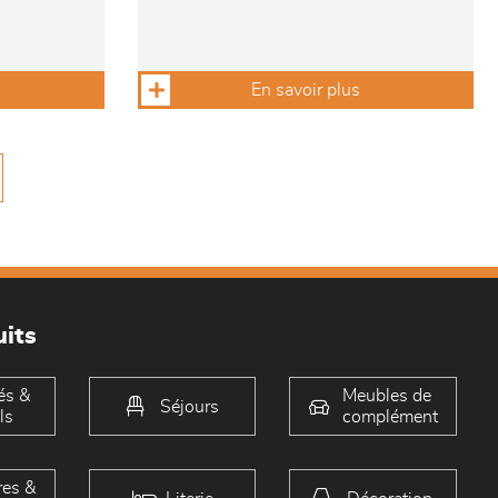
En savoir plus
its
és &
Meubles de
Séjours
ls
complément
es &