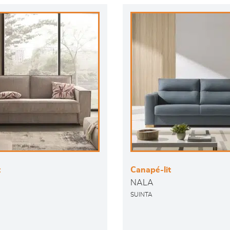
t
Canapé-lit
NALA
SUINTA