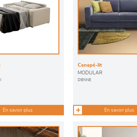
t
Canapé-lit
MODULAR
I
DIENNE
En savoir plus
En savoir plus