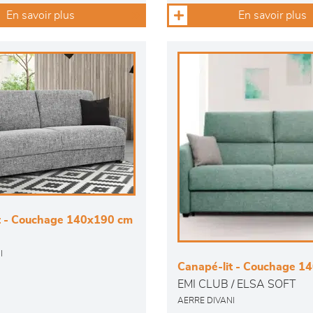
En savoir plus
En savoir plus
t - Couchage 140x190 cm
I
Canapé-lit - Couchage 1
EMI CLUB / ELSA SOFT
AERRE DIVANI