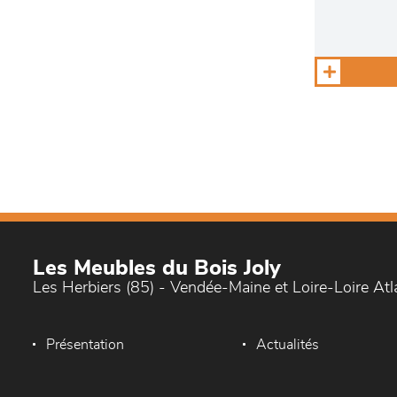
Les Meubles du Bois Joly
Les Herbiers (85) - Vendée-Maine et Loire-Loire At
Présentation
Actualités