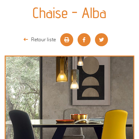
canapés et fauteuils
Chaise - Alba
séjours
meubles de complément
Retour liste
chambres et dressing
literie
décoration