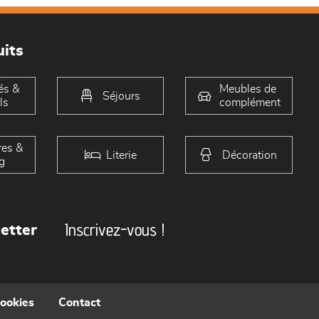
its
és &
Meubles de
Séjours
ls
complément
es &
Literie
Décoration
g
Inscrivez-vous !
etter
cookies
Contact