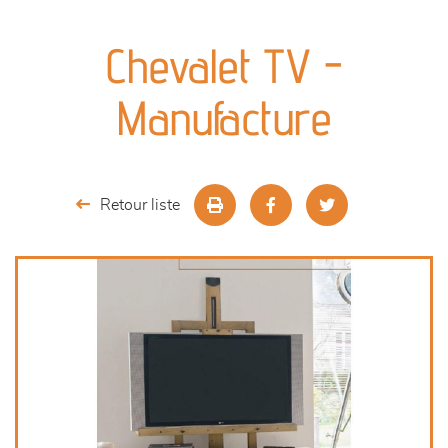
canapés et fauteuils
Chevalet TV -
séjours
Manufacture
meubles de complément
chambres et dressing
Retour liste
literie
décoration