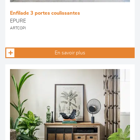
Enfilade 3 portes coulissantes
EPURE
ARTCOPI
En savoir plus