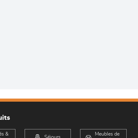
its
és &
Meubles de
Séjours