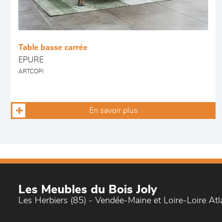
Table basse carrée
EPURE
ARTCOPI
En savoir plus
Les Meubles du Bois Joly
Les Herbiers (85) - Vendée-Maine et Loire-Loire At