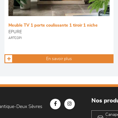
Meuble TV 1 porte coulissante 1 tiroir 1 niche
EPURE
ARTCOPI
En savoir plus
Nos produ
lantique-Deux Sèvres
Canap