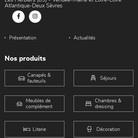
Les Herbiers (85) - Vendée-Maine et Loire-Loire
Atlantique-Deux Sèvres
Présentation
Actualités
Nos produits
Canapés &
Séjours
fauteuils
Meubles de
Chambres &
complément
dressing
Literie
Décoration