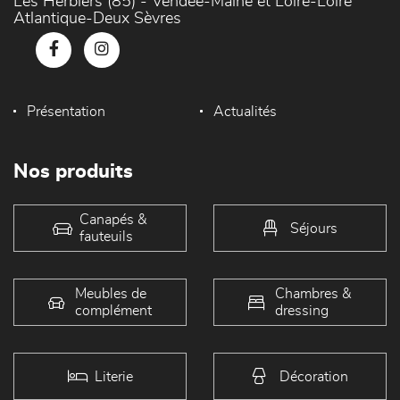
Les Herbiers (85) - Vendée-Maine et Loire-Loire
Atlantique-Deux Sèvres
Présentation
Actualités
Nos produits
Canapés &
Séjours
fauteuils
Meubles de
Chambres &
complément
dressing
Literie
Décoration