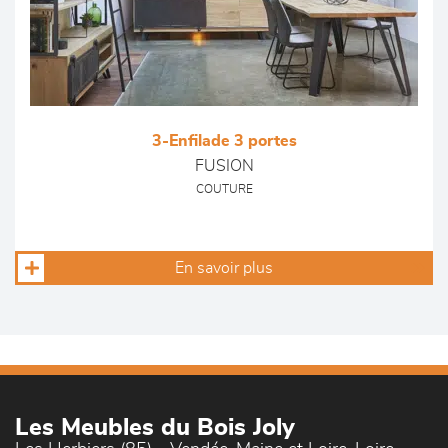
3-Enfilade 3 portes
FUSION
COUTURE
En savoir plus
Les Meubles du Bois Joly