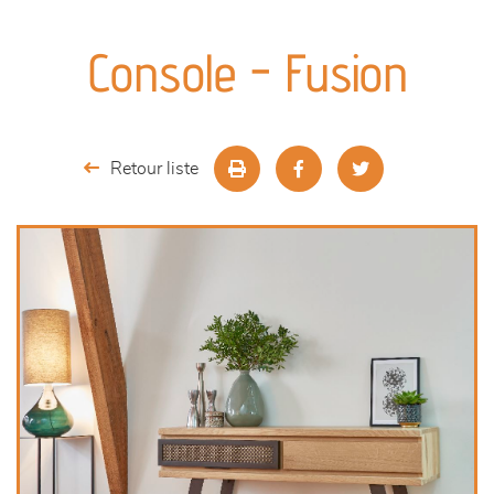
canapés et fauteuils
Console - Fusion
séjours
meubles de complément
Retour liste
chambres et dressing
literie
décoration