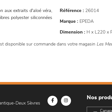
n aux extraits d'aloé véra,
Référence :
26014
bres polyester siliconnées
Marque :
EPEDA
Dimension :
H x L220 x 
 est disponible sur commande dans votre magasin
Les Meu
Nos produ
lantique-Deux Sèvres
Canap