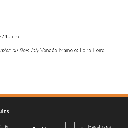
P240 cm
bles du Bois Joly
Vendée-Maine et Loire-Loire
its
és &
Meubles de