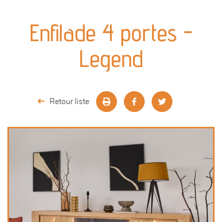
canapés et fauteuils
Enfilade 4 portes -
séjours
Legend
meubles de complément
chambres et dressing
Retour liste
literie
décoration