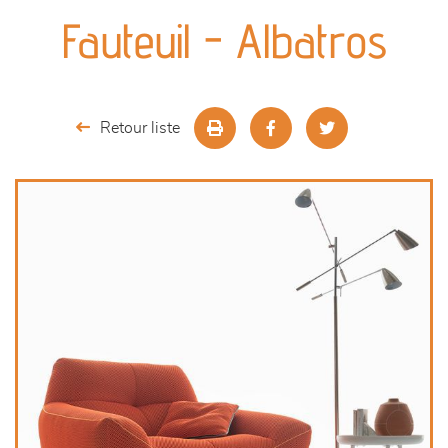
canapés et fauteuils
Fauteuil - Albatros
séjours
meubles de complément
Retour liste
chambres et dressing
literie
décoration