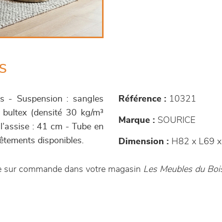
s
es - Suspension : sangles
Référence :
10321
 bultex (densité 30 kg/m³
Marque :
SOURICE
 l’assise : 41 cm - Tube en
êtements disponibles.
Dimension :
H82 x L69 x
ble sur commande dans votre magasin
Les Meubles du Bois