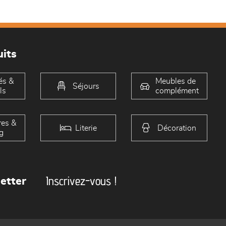
its
és &
Meubles de
Séjours
ls
complément
es &
Literie
Décoration
g
Inscrivez-vous !
etter