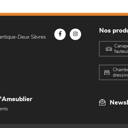
Nos produ
lantique-Deux Sèvres
Canap
fauteui
Chambr
dressin
L'Ameublier
Newsl
ents