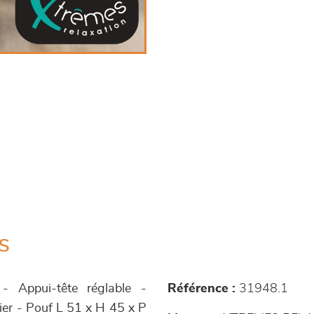
s
- Appui-tête réglable -
Référence :
31948.1
cier - Pouf L 51 x H 45 x P