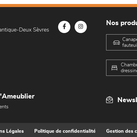
Nos produ
lantique-Deux Sèvres
Canap
fauteui
Chambr
dressin
L'Ameublier
Newsl
ents
ns Légales
Politique de confidentialité
Gestion des 