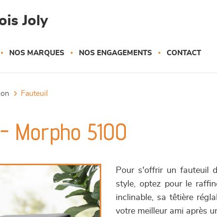
is Joly
NOS MARQUES
NOS ENGAGEMENTS
CONTACT
tion
fauteuil
f - Morpho 5100
Pour s'offrir un fauteuil 
style, optez pour le raff
inclinable, sa têtière rég
votre meilleur ami après u