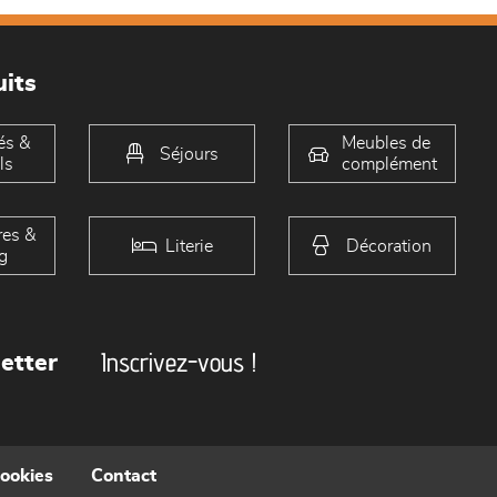
its
és &
Meubles de
Séjours
ls
complément
es &
Literie
Décoration
g
Inscrivez-vous !
etter
cookies
Contact