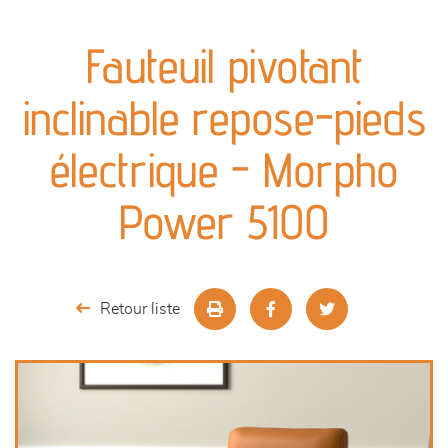
canapés et fauteuils
Fauteuil pivotant
séjours
inclinable repose-pieds
meubles de complément
électrique - Morpho
chambres et dressing
Power 5100
literie
décoration
Retour liste