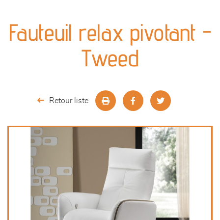
canapés et fauteuils
Fauteuil relax pivotant -
séjours
Tweed
meubles de complément
chambres et dressing
Retour liste
literie
décoration