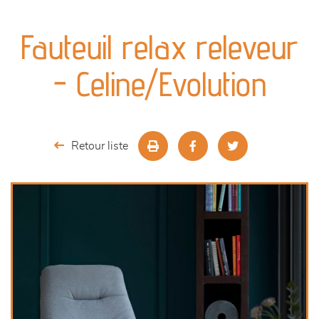
canapés et fauteuils
Fauteuil relax releveur
séjours
- Celine/Evolution
meubles de complément
chambres et dressing
Retour liste
literie
décoration