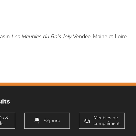
gasin
Les Meubles du Bois Joly
Vendée-Maine et Loire-
its
és &
Meubles de
Séjours
ls
complément