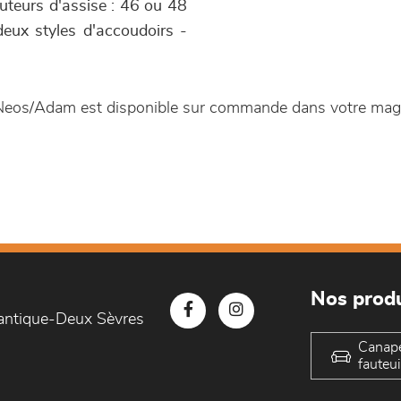
uteurs d'assise : 46 ou 48
 deux styles d'accoudoirs -
ue Neos/Adam est disponible sur commande dans votre ma
Nos produ
lantique-Deux Sèvres
Canap
fauteui