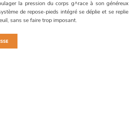
oulager la pression du corps g^race à son généreux
ystème de repose-pieds intégré se déplie et se replie
uil, sans se faire trop imposant.
ESSE