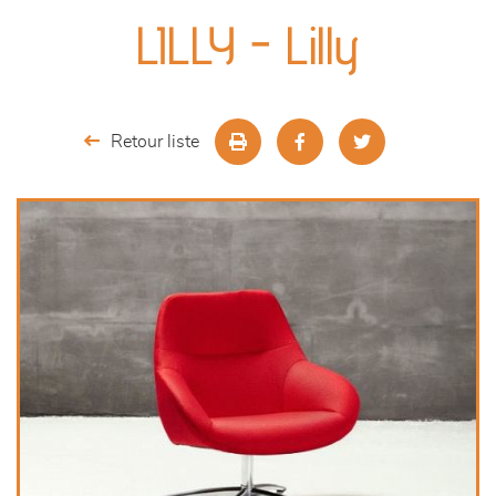
canapés et fauteuils
LILLY - Lilly
séjours
meubles de complément
Retour liste
chambres et dressing
literie
décoration