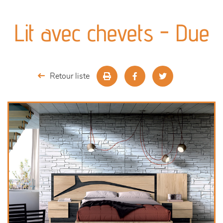
canapés et fauteuils
Lit avec chevets - Due
séjours
meubles de complément
Retour liste
chambres et dressing
literie
décoration