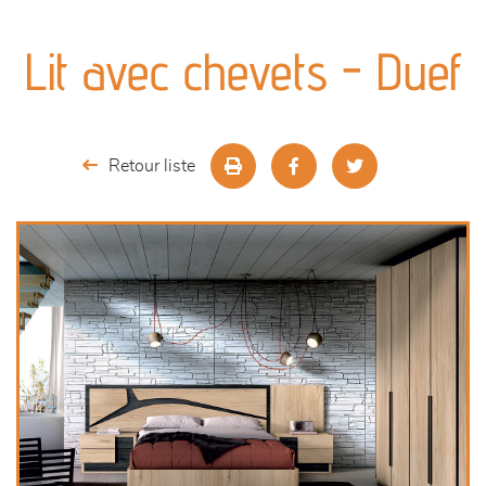
canapés et fauteuils
Lit avec chevets - Duef
séjours
meubles de complément
Retour liste
chambres et dressing
literie
décoration