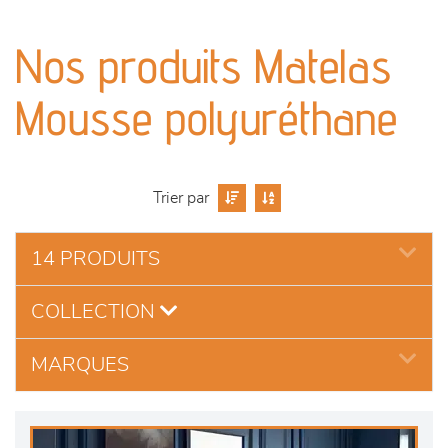
canapés et fauteuils
Nos produits Matelas
séjours
Mousse polyuréthane
meubles de complément
chambres et dressing
Trier par
literie
14 PRODUITS
décoration
COLLECTION
MARQUES