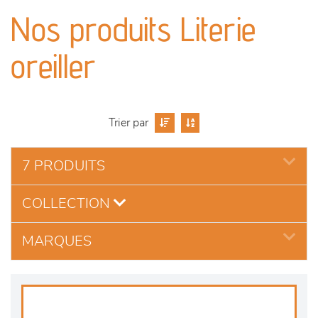
canapés et fauteuils
Nos produits Literie
séjours
oreiller
meubles de complément
chambres et dressing
Trier par
literie
7 PRODUITS
COLLECTION
décoration
MARQUES